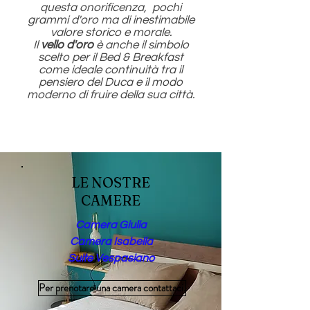
questa onorificenza, pochi
grammi d'oro ma di inestimabile
valore storico e morale.
Il
vello d'oro
è anche il simbolo
scelto per il Bed & Breakfast
come ideale continuità tra il
pensiero del Duca e il modo
moderno di fruire della sua città.
LE NOSTRE
CAMERE
Camera Giulia
Camera Isabella
Suite Vespasiano
Per prenotare una camera contattaci.