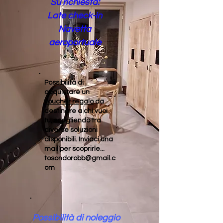
Su richiesta:
Late check-in
Navetta
aeroportuale
Possibilità di
acquistare un
voucher regalo
da
destinare a chi vuoi
tu, scegliendo tra
diverse soluzioni
disponibili. Inviaci una
mail per scoprirle...
tosondorobb@gmail.c
om
Possibilità di noleggio