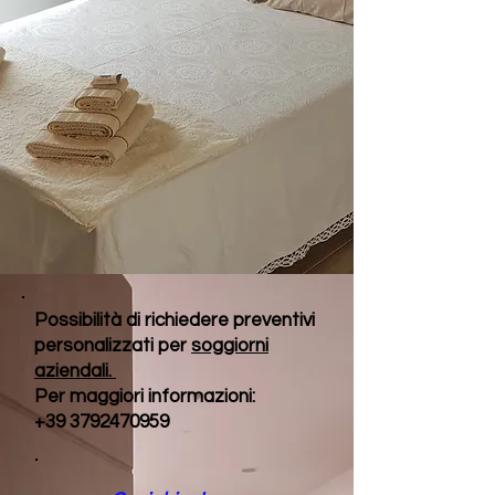
Possibilità di richiedere preventivi
personalizzati per
soggiorni
aziendali.
Per maggiori informazioni:
+39 3792470959